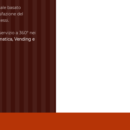
ale basato
isfazione del
essi.
servizio a 360° nei
matica, Vending e