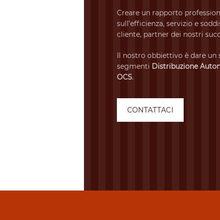
Creare un rapporto profession
sull’efficienza, servizio e sodd
cliente, partner dei nostri succ
Il nostro obbiettivo è dare un 
segmenti
Distribuzione Auto
OCS
.
CONTATTACI