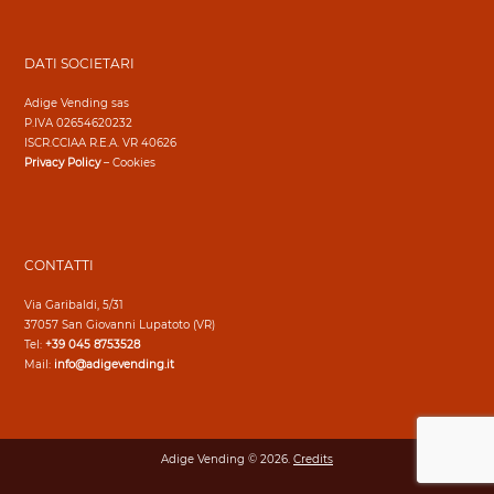
DATI SOCIETARI
Adige Vending sas
P.IVA 02654620232
ISCR.CCIAA R.E.A. VR 40626
Privacy Policy
–
Cookies
CONTATTI
Via Garibaldi, 5/31
37057 San Giovanni Lupatoto (VR)
Tel:
+39 045 8753528
Mail:
info@adigevending.it
Adige Vending © 2026.
Credits