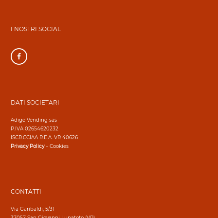
I NOSTRI SOCIAL
DATI SOCIETARI
Adige Vending sas
P.IVA 02654620232
ISCR.CCIAA R.E.A. VR 40626
Privacy Policy
–
Cookies
CONTATTI
Via Garibaldi, 5/31
37057 San Giovanni Lupatoto (VR)